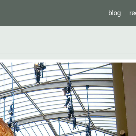
blog
re