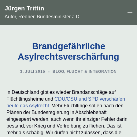
Zum
Jürgen Trittin
Inhalt
Men
springen
Autor, Redner, Bundesminister a.D.
ums
Brandgefährliche
Asylrechtsverschärfung
3. JULI 2015
BLOG
,
FLUCHT & INTEGRATION
In Deutschland gibt es wieder Brandanschläge auf
Flüchtlingsheime und
CDU/CSU und SPD verschärfen
heute das Asylrecht.
Mehr Flüchtlinge sollen nach den
Plänen der Bundesregierung in Abschiebehaft
eingesperrt werden, auch wenn ihr einziger Fehler darin
bestand, vor Krieg und Vertreibung zu fliehen. Das ist
mehr als schäbig. Wir dürfen nicht zulassen, dass die