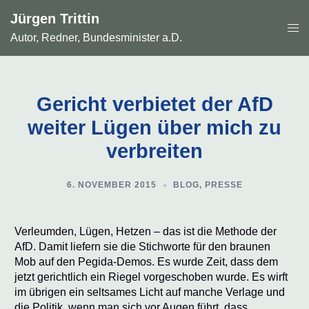
Zum
Jürgen Trittin
Inhalt
Men
springen
Autor, Redner, Bundesminister a.D.
ums
Gericht verbietet der AfD
weiter Lügen über mich zu
verbreiten
6. NOVEMBER 2015
BLOG
,
PRESSE
Verleumden, Lügen, Hetzen – das ist die Methode der
AfD. Damit liefern sie die Stichworte für den braunen
Mob auf den Pegida-Demos. Es wurde Zeit, dass dem
jetzt gerichtlich ein Riegel vorgeschoben wurde. Es wirft
im übrigen ein seltsames Licht auf manche Verlage und
die Politik, wenn man sich vor Augen führt, dass