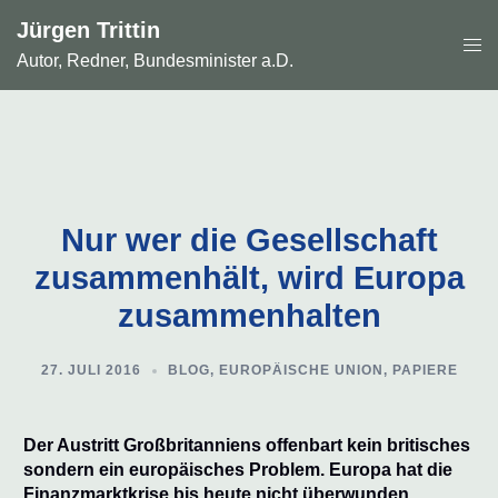
Zum
Jürgen Trittin
Inhalt
Men
springen
Autor, Redner, Bundesminister a.D.
ums
Nur wer die Gesellschaft
zusammenhält, wird Europa
zusammenhalten
27. JULI 2016
BLOG
,
EUROPÄISCHE UNION
,
PAPIERE
Der Austritt Großbritanniens offenbart kein britisches
sondern ein europäisches Problem. Europa hat die
Finanzmarktkrise bis heute nicht überwunden.