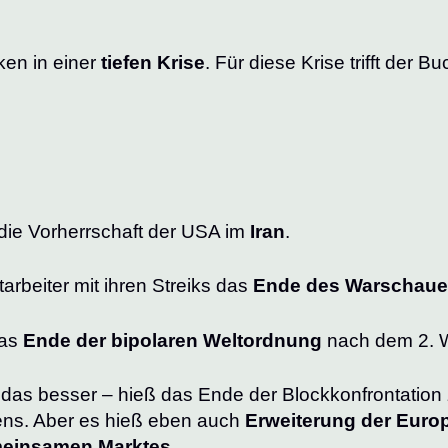
ken in einer
tiefen Krise
. Für diese Krise trifft der Bu
die Vorherrschaft der USA im
Iran
.
arbeiter mit ihren Streiks das
Ende des Warschaue
das
Ende der bipolaren Weltordnung
nach dem 2. W
 das besser – hieß das Ende der Blockkonfrontatio
iens. Aber es hieß eben auch
Erweiterung der Euro
einsamen Marktes
.