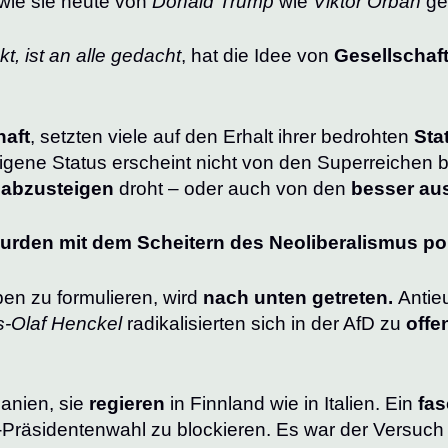
 wie sie heute von
Donald Trump
wie
Viktor Orban
ge
t, ist an alle gedacht
, hat die Idee von
Gesellschaf
haft
, setzten viele auf den Erhalt ihrer bedrohten
Sta
gene Status erscheint nicht von den Superreichen b
t
abzusteigen
droht – oder auch von den
besser au
urden mit dem Scheitern des Neoliberalismus po
en zu formulieren, wird
nach unten getreten.
Antie
-Olaf Henckel
radikalisierten sich in der AfD zu
offe
anien, sie
regieren
in Finnland wie in Italien. Ein
fas
S-Präsidentenwahl zu blockieren. Es war der Versuch