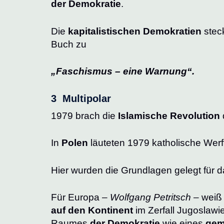
der Demokratie
.
Die
kapitalistischen Demokratien
stec
Buch zu
„Faschismus – eine Warnung“.
3 Multipolar
1979 brach die
Islamische Revolution
In
Polen
läuteten 1979 katholische Werft
Hier wurden die Grundlagen gelegt für 
Für Europa –
Wolfgang Petritsch
– weiß
auf den Kontinent
im Zerfall Jugoslaw
Raumes
der Demokratie
wie eines
gem