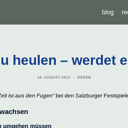
blog
re
zu heulen – werdet
18. AUGUST 2023
REDEN
Zeit ist aus den Fugen“
bei den Salzburger Festspiel
erwachsen
sen umgehen müssen