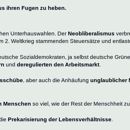
 aus ihren Fugen zu heben.
schen Unterhauswahlen. Der
Neobliberalismus
verbre
m 2. Weltkrieg stammenden Steuersätze und entlaste
eutsche Sozialdemokraten, ja selbst deutsche Grün
rn
und
deregulierten den Arbeitsmarkt
.
sschübe
, aber auch die Anhäufung
unglaublicher 
on Menschen
so viel, wie der Rest der Menschheit 
die
Prekarisierung der Lebensverhältnisse
.