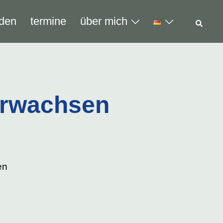
Such
den
termine
über mich
 erwachsen
en