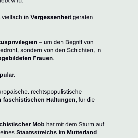
lebt wird.
t
vielfach
in Vergessenheit
geraten
tusprivilegien
– um den Begriff von
edroht, sondern von den Schichten, in
sgebildeten Frauen
.
pulär.
uropäische, rechtspopulistische
n faschistischen Haltungen,
für die
chistischer Mob
hat mit dem Sturm auf
 eines
Staatsstreichs im Mutterland