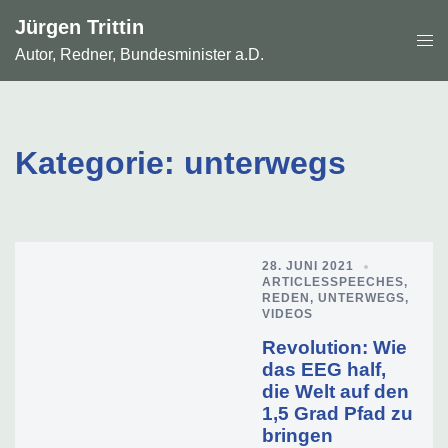
Zum
Jürgen Trittin
Inhalt
Men
springen
Autor, Redner, Bundesminister a.D.
ums
Kategorie:
unterwegs
28. JUNI 2021
ARTICLESSPEECHES
,
REDEN
,
UNTERWEGS
,
VIDEOS
Revolution: Wie
das EEG half,
die Welt auf den
1,5 Grad Pfad zu
bringen