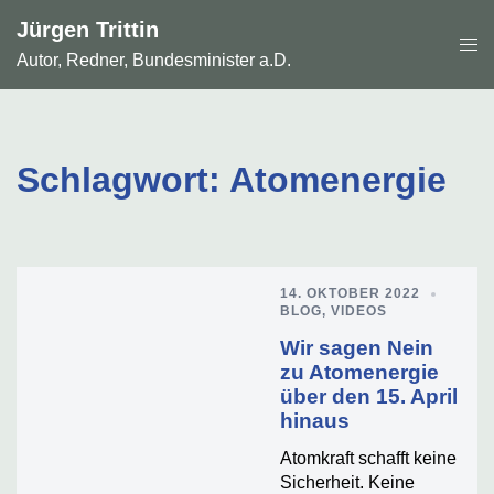
Zum
Jürgen Trittin
Inhalt
Men
springen
Autor, Redner, Bundesminister a.D.
ums
Schlagwort:
Atomenergie
14. OKTOBER 2022
BLOG
,
VIDEOS
Wir sagen Nein
zu Atomenergie
über den 15. April
hinaus
Atomkraft schafft keine
Sicherheit. Keine