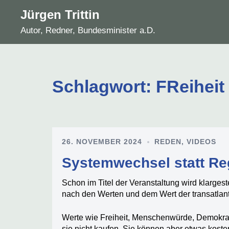
Zum
Jürgen Trittin
Inhalt
Autor, Redner, Bundesminister a.D.
springen
Schlagwort:
FReiheit
26. NOVEMBER 2024
REDEN
,
VIDEOS
Systemwechsel statt R
Schon im Titel der Veranstaltung wird klargeste
nach den Werten und dem Wert der transatlant
Werte wie Freiheit, Menschenwürde, Demokrat
sie nicht kaufen. Sie können aber etwas koste