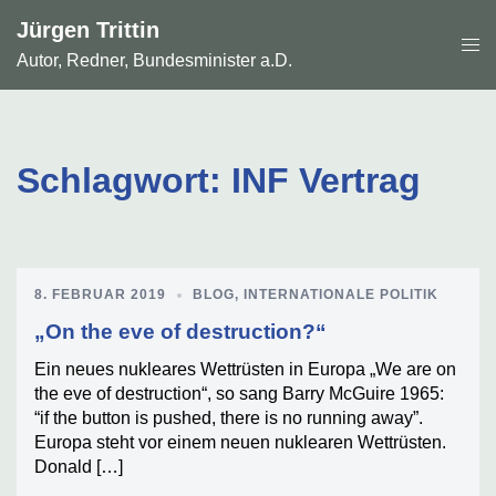
Zum
Jürgen Trittin
Inhalt
Men
springen
Autor, Redner, Bundesminister a.D.
ums
Schlagwort:
INF Vertrag
8. FEBRUAR 2019
BLOG
,
INTERNATIONALE POLITIK
„On the eve of destruction?“
Ein neues nukleares Wettrüsten in Europa „We are on
the eve of destruction“, so sang Barry McGuire 1965:
“if the button is pushed, there is no running away”.
Europa steht vor einem neuen nuklearen Wettrüsten.
Donald […]