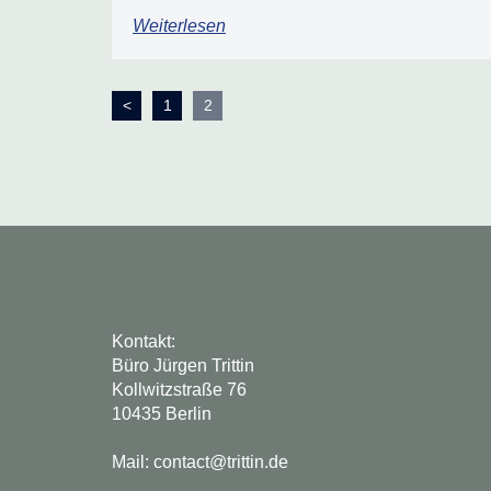
Weiterlesen
Seitennummerierung
<
1
2
der
Beiträge
Kontakt:
Büro Jürgen Trittin
Kollwitzstraße 76
10435 Berlin
Mail: contact@trittin.de