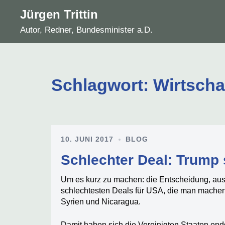
Zum
Jürgen Trittin
Inhalt
Autor, Redner, Bundesminister a.D.
springen
Schlagwort:
Wirtscha
10. JUNI 2017
BLOG
Schlechter Deal: Trump
Um es kurz zu machen: die Entscheidung, aus
schlechtesten Deals für USA, die man machen ko
Syrien und Nicaragua.
Damit haben sich die Vereinigten Staaten endg