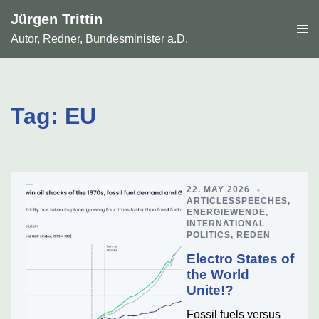
Skip
Jürgen Trittin
to
Togg
content
Autor, Redner, Bundesminister a.D.
men
Tag:
EU
22. MAY 2026
ARTICLESSPEECHES
,
ENERGIEWENDE
,
INTERNATIONAL
POLITICS
,
REDEN
Electro States of
the World
Unite!?
Fossil fuels versus