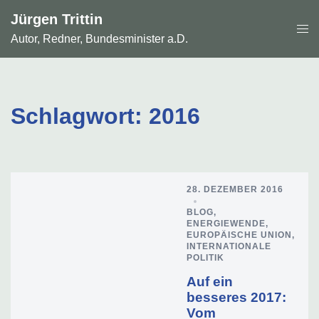
Zum
Jürgen Trittin
Inhalt
Men
springen
Autor, Redner, Bundesminister a.D.
ums
Schlagwort:
2016
28. DEZEMBER 2016
BLOG
,
ENERGIEWENDE
,
EUROPÄISCHE UNION
,
INTERNATIONALE
POLITIK
Auf ein
besseres 2017:
Vom