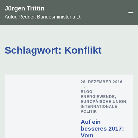
Zum
Jürgen Trittin
Inhalt
Men
springen
Autor, Redner, Bundesminister a.D.
ums
Schlagwort:
Konflikt
28. DEZEMBER 2016
BLOG
,
ENERGIEWENDE
,
EUROPÄISCHE UNION
,
INTERNATIONALE
POLITIK
Auf ein
besseres 2017:
Vom