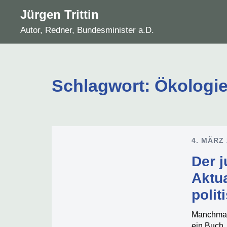
Zum
Jürgen Trittin
Inhalt
Autor, Redner, Bundesminister a.D.
springen
Schlagwort:
Ökologi
4. MÄRZ
Der j
Aktu
polit
Manchmal 
ein Buch,