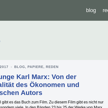
blog
re
e
 2017
BLOG
,
PAPIERE
,
REDEN
unge Karl Marx: Von der
alität des Ökonomen und
ischen Autors
gibt es das Buch zum Film. Zu diesem Film gibt es nicht nur
 sondern viele. In den Bänden 23 bis 25 der Werke von Marx