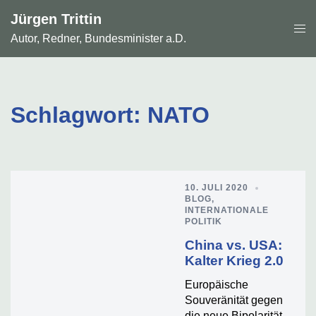
Zum
Jürgen Trittin
Inhalt
Men
springen
Autor, Redner, Bundesminister a.D.
ums
Schlagwort:
NATO
10. JULI 2020
BLOG
,
INTERNATIONALE
POLITIK
China vs. USA:
Kalter Krieg 2.0
Europäische
Souveränität gegen
die neue Bipolarität.