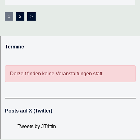
Seitennummerierung
1
2
>
der
Beiträge
Termine
Derzeit finden keine Veranstaltungen statt.
Posts auf X (Twitter)
Tweets by JTrittin