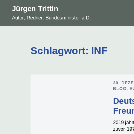
Zum
Jürgen Trittin
Inhalt
Autor, Redner, Bundesminister a.D.
springen
Schlagwort:
INF
30. DEZ
BLOG
,
E
Deut
Freu
2019 jähr
zuvor, 19