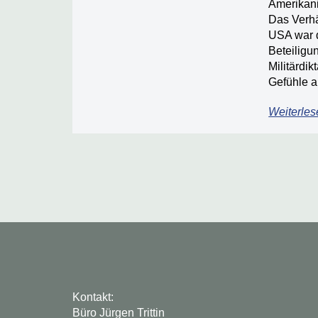
Amerikani
Das Verhä
USA war d
Beteiligu
Militärdik
Gefühle a
Weiterles
Kontakt:
Büro Jürgen Trittin