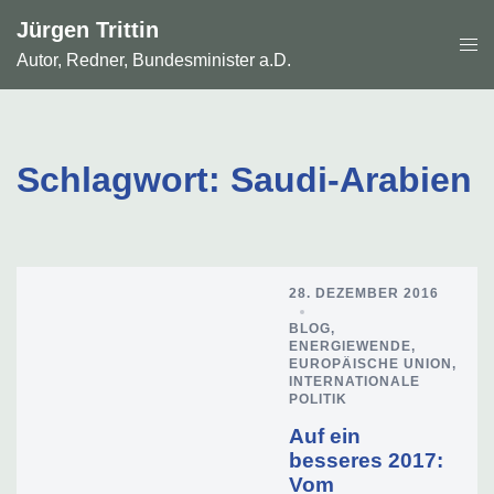
Zum
Jürgen Trittin
Inhalt
Men
springen
Autor, Redner, Bundesminister a.D.
ums
Schlagwort:
Saudi-Arabien
28. DEZEMBER 2016
BLOG
,
ENERGIEWENDE
,
EUROPÄISCHE UNION
,
INTERNATIONALE
POLITIK
Auf ein
besseres 2017:
Vom